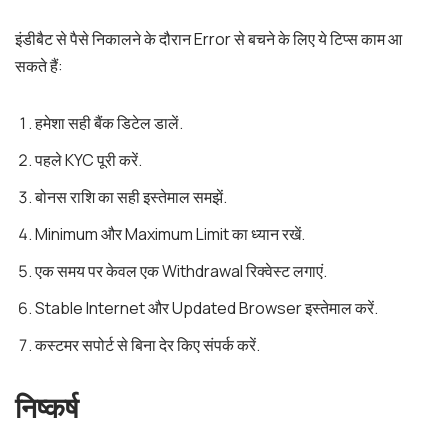
इंडीबैट से पैसे निकालने के दौरान Error से बचने के लिए ये टिप्स काम आ
सकते हैं:
हमेशा सही बैंक डिटेल डालें.
पहले KYC पूरी करें.
बोनस राशि का सही इस्तेमाल समझें.
Minimum और Maximum Limit का ध्यान रखें.
एक समय पर केवल एक Withdrawal रिक्वेस्ट लगाएं.
Stable Internet और Updated Browser इस्तेमाल करें.
कस्टमर सपोर्ट से बिना देर किए संपर्क करें.
निष्कर्ष