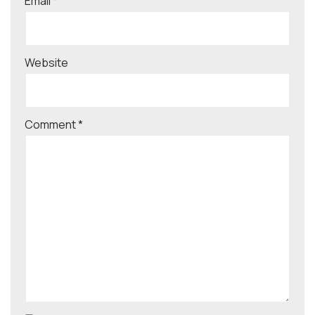
Email
*
Website
Comment
*