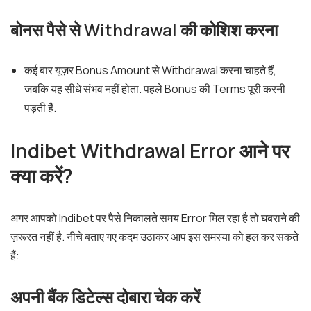
बोनस पैसे से Withdrawal की कोशिश करना
कई बार यूज़र Bonus Amount से Withdrawal करना चाहते हैं,
जबकि यह सीधे संभव नहीं होता. पहले Bonus की Terms पूरी करनी
पड़ती हैं.
Indibet Withdrawal Error आने पर
क्या करें?
अगर आपको Indibet पर पैसे निकालते समय Error मिल रहा है तो घबराने की
ज़रूरत नहीं है. नीचे बताए गए कदम उठाकर आप इस समस्या को हल कर सकते
हैं:
अपनी बैंक डिटेल्स दोबारा चेक करें