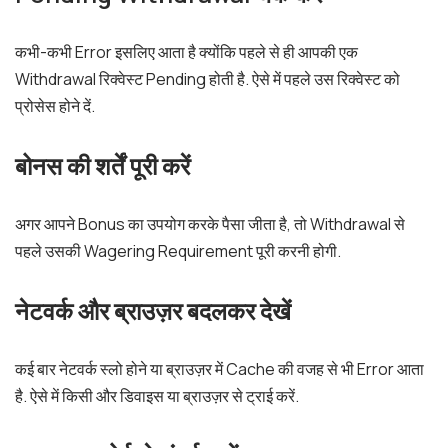
कभी-कभी Error इसलिए आता है क्योंकि पहले से ही आपकी एक
Withdrawal रिक्वेस्ट Pending होती है. ऐसे में पहले उस रिक्वेस्ट को
प्रोसेस होने दें.
बोनस की शर्तें पूरी करें
अगर आपने Bonus का उपयोग करके पैसा जीता है, तो Withdrawal से
पहले उसकी Wagering Requirement पूरी करनी होगी.
नेटवर्क और ब्राउज़र बदलकर देखें
कई बार नेटवर्क स्लो होने या ब्राउज़र में Cache की वजह से भी Error आता
है. ऐसे में किसी और डिवाइस या ब्राउज़र से ट्राई करें.