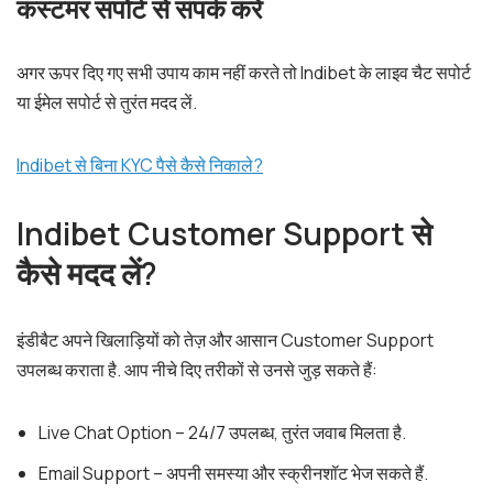
कस्टमर सपोर्ट से संपर्क करें
अगर ऊपर दिए गए सभी उपाय काम नहीं करते तो Indibet के लाइव चैट सपोर्ट
या ईमेल सपोर्ट से तुरंत मदद लें.
Indibet से बिना KYC पैसे कैसे निकाले?
Indibet Customer Support से
कैसे मदद लें?
इंडीबैट अपने खिलाड़ियों को तेज़ और आसान Customer Support
उपलब्ध कराता है. आप नीचे दिए तरीकों से उनसे जुड़ सकते हैं:
Live Chat Option – 24/7 उपलब्ध, तुरंत जवाब मिलता है.
Email Support – अपनी समस्या और स्क्रीनशॉट भेज सकते हैं.