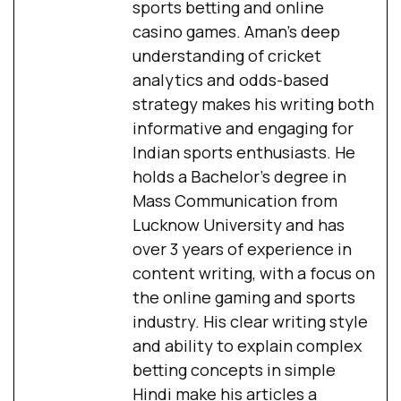
sports betting and online
casino games. Aman's deep
understanding of cricket
analytics and odds-based
strategy makes his writing both
informative and engaging for
Indian sports enthusiasts. He
holds a Bachelor’s degree in
Mass Communication from
Lucknow University and has
over 3 years of experience in
content writing, with a focus on
the online gaming and sports
industry. His clear writing style
and ability to explain complex
betting concepts in simple
Hindi make his articles a