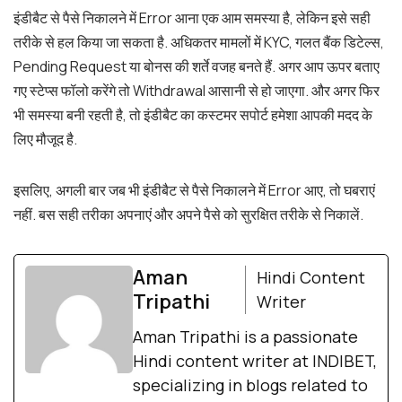
इंडीबैट से पैसे निकालने में Error आना एक आम समस्या है, लेकिन इसे सही
तरीके से हल किया जा सकता है. अधिकतर मामलों में KYC, गलत बैंक डिटेल्स,
Pending Request या बोनस की शर्ते वजह बनते हैं. अगर आप ऊपर बताए
गए स्टेप्स फॉलो करेंगे तो Withdrawal आसानी से हो जाएगा. और अगर फिर
भी समस्या बनी रहती है, तो इंडीबैट का कस्टमर सपोर्ट हमेशा आपकी मदद के
लिए मौजूद है.
इसलिए, अगली बार जब भी इंडीबैट से पैसे निकालने में Error आए, तो घबराएं
नहीं. बस सही तरीका अपनाएं और अपने पैसे को सुरक्षित तरीके से निकालें.
Aman
Hindi Content
Tripathi
Writer
Aman Tripathi is a passionate
Hindi content writer at INDIBET,
specializing in blogs related to