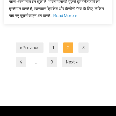
जाना-माना नाम बन चुका है. भारत में लाखों यूज़र्स इस प्लेटफॉर्म का
इस्तेमाल करते हैं, खासकर क्रिकेट और कैसीनो गेम्स के लिए. लेकिन
जब नए यूज़र्स साइन अप करते…
Read More »
« Previous
1
2
3
4
…
9
Next »