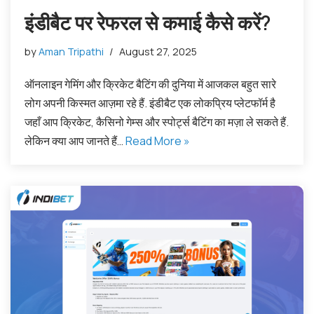
इंडीबैट पर रेफरल से कमाई कैसे करें?
by
Aman Tripathi
August 27, 2025
ऑनलाइन गेमिंग और क्रिकेट बैटिंग की दुनिया में आजकल बहुत सारे
लोग अपनी किस्मत आज़मा रहे हैं. इंडीबैट एक लोकप्रिय प्लेटफॉर्म है
जहाँ आप क्रिकेट, कैसिनो गेम्स और स्पोर्ट्स बैटिंग का मज़ा ले सकते हैं.
लेकिन क्या आप जानते हैं…
Read More »