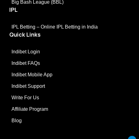
Big Bash League (BBL)
IPL
IPL Betting – Online IPL Betting in India
Quick Links
Indibet Login
Indibet FAQs
Indibet Mobile App
Indibet Support
Write For Us
Affiliate Program
Blog