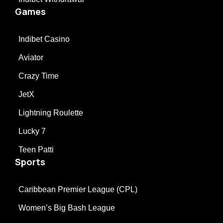
Games
Indibet Casino
Aviator
Crazy Time
JetX
Lightning Roulette
Lucky 7
Teen Patti
Sports
Caribbean Premier League (CPL)
Women’s Big Bash League