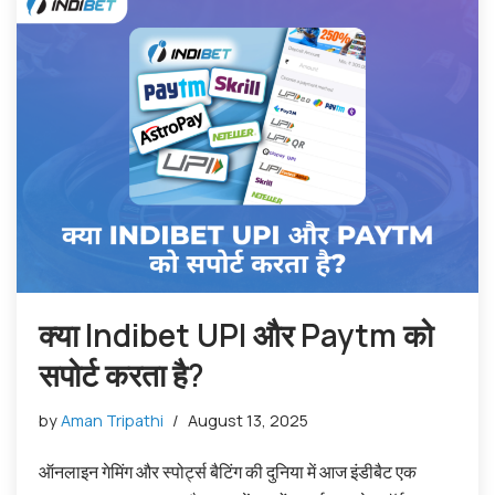
क्या Indibet UPI और Paytm को
सपोर्ट करता है?
by
Aman Tripathi
August 13, 2025
ऑनलाइन गेमिंग और स्पोर्ट्स बैटिंग की दुनिया में आज इंडीबैट एक