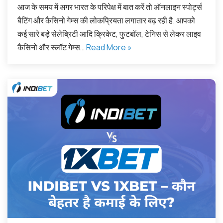
आज के समय में अगर भारत के परिपेक्ष में बात करें तो ऑनलाइन स्पोर्ट्स
बैटिंग और कैसिनो गेम्स की लोकप्रियता लगातार बढ़ रही है. आपको
कई सारे बड़े सेलेब्रिटी आदि क्रिकेट, फुटबॉल, टेनिस से लेकर लाइव
कैसिनो और स्लॉट गेम्स…
Read More »