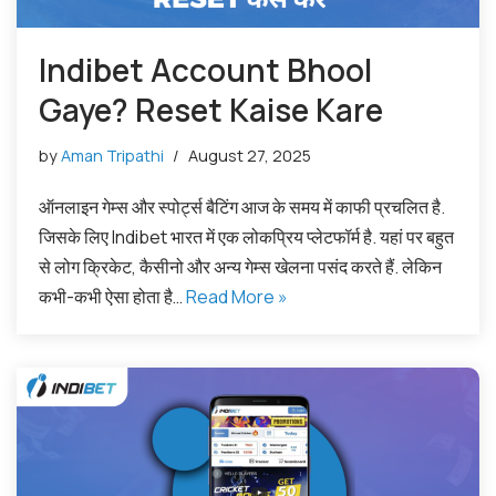
Indibet Account Bhool
Gaye? Reset Kaise Kare
by
Aman Tripathi
August 27, 2025
ऑनलाइन गेम्स और स्पोर्ट्स बैटिंग आज के समय में काफी प्रचलित है.
जिसके लिए Indibet भारत में एक लोकप्रिय प्लेटफॉर्म है. यहां पर बहुत
से लोग क्रिकेट, कैसीनो और अन्य गेम्स खेलना पसंद करते हैं. लेकिन
कभी-कभी ऐसा होता है…
Read More »