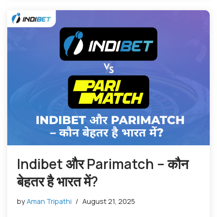
Indibet और Parimatch – कौन
बेहतर है भारत में?
by
Aman Tripathi
August 21, 2025